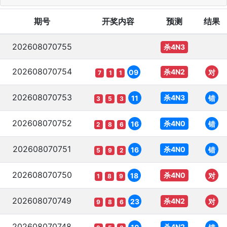
期号
开奖内容
预测
结果
202608070755
杀4N3
202608070754
杀4N2
09
对
7
1
1
202608070753
杀4N3
11
错
3
5
3
202608070752
杀4N0
16
错
2
8
6
202608070751
杀4N0
16
错
5
9
2
202608070750
杀4N0
18
对
1
8
9
202608070749
杀4N2
23
对
9
8
6
202608070748
杀4N2