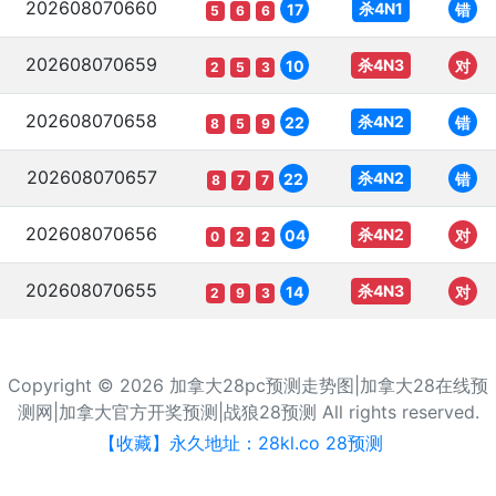
202608070660
杀4N1
17
错
5
6
6
202608070659
杀4N3
10
对
2
5
3
202608070658
杀4N2
22
错
8
5
9
202608070657
杀4N2
22
错
8
7
7
202608070656
杀4N2
04
对
0
2
2
202608070655
杀4N3
14
对
2
9
3
Copyright © 2026 加拿大28pc预测走势图|加拿大28在线预
测网|加拿大官方开奖预测|战狼28预测 All rights reserved.
【收藏】永久地址：28kl.co 28预测