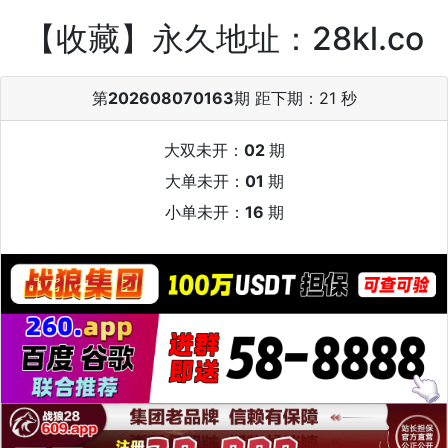
【收藏】永久地址：28kl.co
第
202608070163
期 距下期：
21 秒
大双未开：
02
期
大单未开：
01
期
小单未开：
16
期