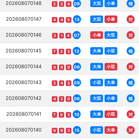
202608070148
大双
小单
08
错
2
2
4
202608070147
大双
小单
13
对
4
4
5
202608070146
小单
大双
07
对
2
1
4
202608070145
大单
小双
13
错
7
3
3
202608070144
大单
小双
06
对
0
6
0
202608070143
小双
大单
09
错
2
4
3
202608070142
大双
小单
06
错
4
2
0
202608070141
大单
小双
10
对
7
0
3
202608070140
小双
大单
15
对
6
6
3