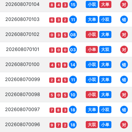
202608070104
小双
大单
15
对
8
4
3
202608070103
大单
小双
11
错
6
3
2
202608070102
小双
大单
08
对
0
3
5
202608070101
小单
大双
03
对
3
0
0
202608070100
小双
大单
14
错
4
1
9
202608070099
小双
大单
11
错
2
4
5
202608070098
小双
大单
10
对
5
0
5
202608070097
大单
小双
18
错
7
8
3
202608070096
大双
小单
18
对
9
7
2