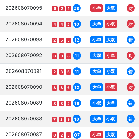
202608070095
小单
大双
09
对
6
2
1
202608070094
大单
小双
10
对
4
4
2
202608070093
小单
大双
12
错
2
5
5
202608070092
大双
小单
11
对
3
0
8
202608070091
大单
小双
11
错
2
3
6
202608070090
大单
小双
12
对
3
3
6
202608070089
小双
大单
18
错
8
8
2
202608070088
大单
小双
18
错
7
2
9
202608070087
小单
大双
07
对
0
2
5