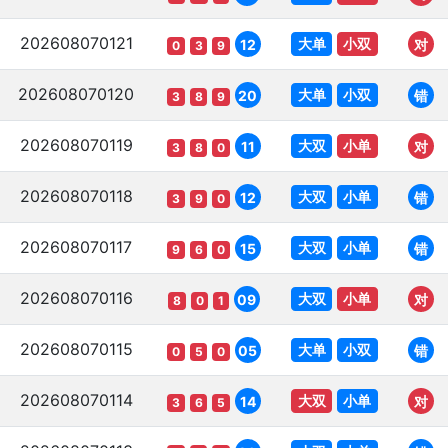
202608070121
大单
小双
12
对
0
3
9
202608070120
大单
小双
20
错
3
8
9
202608070119
大双
小单
11
对
3
8
0
202608070118
大双
小单
12
错
3
9
0
202608070117
大双
小单
15
错
9
6
0
202608070116
大双
小单
09
对
8
0
1
202608070115
大单
小双
05
错
0
5
0
202608070114
大双
小单
14
对
3
6
5