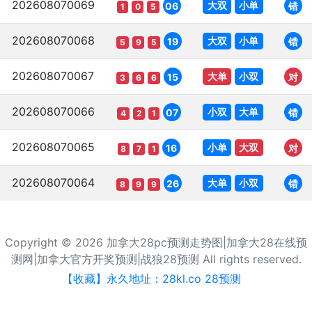
202608070069
大双
小单
06
错
1
0
5
202608070068
大双
小单
19
错
5
9
5
202608070067
大单
小双
15
对
3
6
6
202608070066
小双
大单
07
错
4
2
1
202608070065
小单
大双
16
对
8
7
1
202608070064
大单
小双
26
错
8
9
9
Copyright © 2026 加拿大28pc预测走势图|加拿大28在线预
测网|加拿大官方开奖预测|战狼28预测 All rights reserved.
【收藏】永久地址：28kl.co 28预测