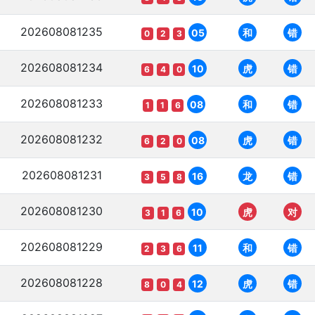
202608081235
05
和
错
0
2
3
202608081234
10
虎
错
6
4
0
202608081233
08
和
错
1
1
6
202608081232
08
虎
错
6
2
0
202608081231
16
龙
错
3
5
8
202608081230
10
虎
对
3
1
6
202608081229
11
和
错
2
3
6
202608081228
12
虎
错
8
0
4