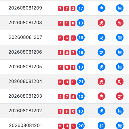
202608081209
17
虎
错
7
7
3
202608081208
13
虎
对
4
1
8
202608081207
16
龙
错
2
6
8
202608081206
18
龙
错
3
8
7
202608081205
13
虎
错
4
8
1
202608081204
21
虎
对
3
9
9
202608081203
13
虎
对
2
7
4
202608081202
10
虎
错
1
9
0
202608081201
20
和
错
9
9
2