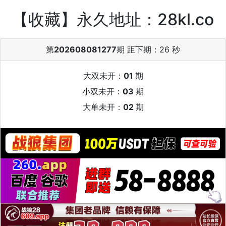
【收藏】永久地址：28kl.co
第
202608081277
期 距下期：
26 秒
大双未开：
01
期
小双未开：
03
期
大单未开：
02
期