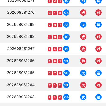
202608081271
10
和
错
5
2
3
202608081270
04
虎
对
0
1
3
202608081269
23
龙
错
7
9
7
202608081268
10
虎
对
2
0
8
202608081267
11
虎
对
1
4
6
202608081266
10
和
对
1
8
1
202608081265
20
龙
错
5
7
8
202608081264
10
龙
对
7
1
2
202608081263
04
虎
错
1
3
0