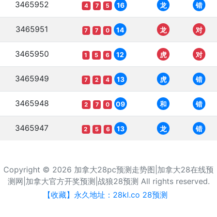
3465952
16
龙
错
4
7
5
3465951
14
龙
对
7
7
0
3465950
12
虎
对
1
5
6
3465949
13
虎
错
7
2
4
3465948
09
和
错
2
7
0
3465947
13
龙
错
2
5
6
Copyright © 2026 加拿大28pc预测走势图|加拿大28在线预
测网|加拿大官方开奖预测|战狼28预测 All rights reserved.
【收藏】永久地址：28kl.co 28预测