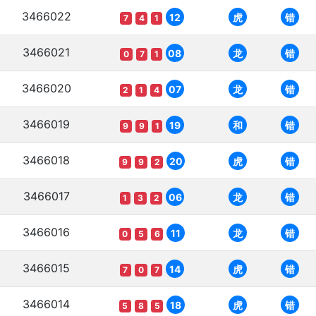
3466022
12
虎
错
7
4
1
3466021
08
龙
错
0
7
1
3466020
07
龙
错
2
1
4
3466019
19
和
错
9
9
1
3466018
20
虎
错
9
9
2
3466017
06
龙
错
1
3
2
3466016
11
龙
错
0
5
6
3466015
14
虎
错
7
0
7
3466014
18
虎
错
5
8
5