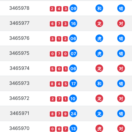
3465978
09
和
错
2
4
3
3465977
16
龙
对
6
7
3
3465976
06
虎
错
3
1
2
3465975
07
虎
错
0
7
0
3465974
06
龙
对
5
0
1
3465973
17
和
错
8
4
5
3465972
10
龙
对
2
7
1
3465971
24
龙
错
8
7
9
3465970
13
虎
对
0
6
7