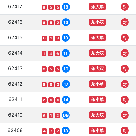
62417
杀大单
18
对
8
5
5
62416
杀小双
13
对
6
5
2
62415
杀大单
10
对
6
1
3
62414
杀大双
11
对
1
4
6
62413
杀大双
10
对
0
5
5
62412
杀小单
17
对
6
8
3
62411
杀小单
14
对
2
6
6
62410
杀大双
09
对
6
1
2
62409
杀小单
18
对
4
7
7