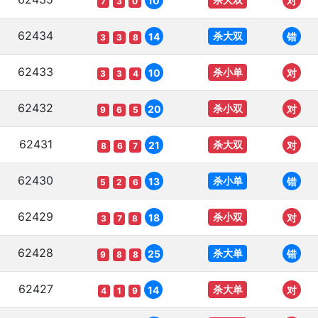
10
对
7
3
0
62434
杀大双
14
错
3
3
8
62433
杀小单
10
对
3
3
4
62432
杀小双
20
对
9
6
5
62431
杀大双
21
对
8
6
7
62430
杀小单
13
错
5
2
6
62429
杀小双
18
对
3
7
8
62428
杀大单
25
错
9
8
8
62427
杀大单
14
对
4
1
9