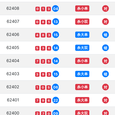
62408
杀小单
04
对
0
1
3
62407
杀小双
13
对
0
8
5
62406
杀大单
15
错
4
8
3
62405
杀大双
14
错
5
3
6
62404
杀小单
14
对
7
2
5
62403
杀大单
15
错
3
9
3
62402
杀小单
06
对
1
0
5
62401
杀大单
22
对
7
9
6
62400
杀大双
09
对
2
7
0