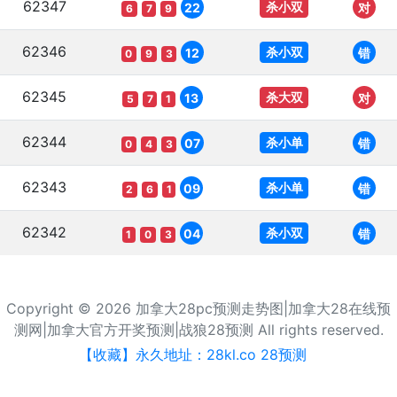
62347
杀小双
22
对
6
7
9
62346
杀小双
12
错
0
9
3
62345
杀大双
13
对
5
7
1
62344
杀小单
07
错
0
4
3
62343
杀小单
09
错
2
6
1
62342
杀小双
04
错
1
0
3
Copyright © 2026 加拿大28pc预测走势图|加拿大28在线预
测网|加拿大官方开奖预测|战狼28预测 All rights reserved.
【收藏】永久地址：28kl.co 28预测